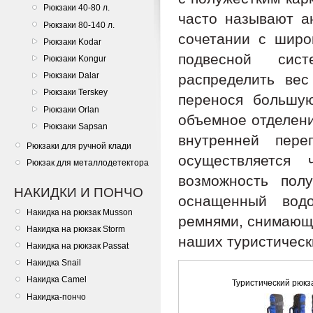
Рюкзаки 40-80 л.
часто называют ан
Рюкзаки 80-140 л.
сочетании с широ
Рюкзаки Kodar
подвесной сис
Рюкзаки Kongur
Рюкзаки Dalar
распределить вес
Рюкзаки Terskey
перенося большу
Рюкзаки Orlan
объемное отделени
Рюкзаки Sapsan
внутренней пере
Рюкзаки для ручной клади
осуществляется
Рюкзак для металлодетектора
возможность пол
НАКИДКИ И ПОНЧО
оснащенный водо
Накидка на рюкзак Musson
ремнями, снимающи
Накидка на рюкзак Storm
наших туристическ
Накидка на рюкзак Passat
Накидка Snail
Накидка Camel
Туристический рюкз
Накидка-пончо