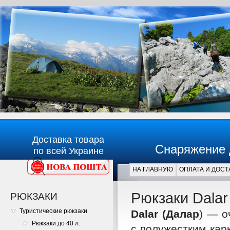
Доставка товара
Снаряжение 
по всей Украине
НА ГЛАВНУЮ
ОПЛАТА И ДОСТ
Главная
Рюкзаки Dalar
РЮКЗАКИ
Туристические рюкзаки
Dalar (Далар
) — о
Рюкзаки до 40 л.
с полужестким кар