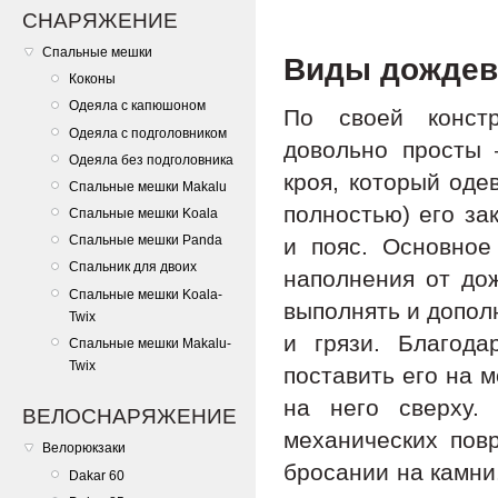
СНАРЯЖЕНИЕ
Спальные мешки
Виды дождев
Коконы
Одеяла с капюшоном
По своей констр
Одеяла с подголовником
довольно просты 
Одеяла без подголовника
кроя, который оде
Спальные мешки Makalu
полностью) его за
Спальные мешки Koala
Спальные мешки Panda
и пояс. Основное
Спальник для двоих
наполнения от дож
Спальные мешки Koala-
выполнять и допол
Twix
и грязи. Благод
Спальные мешки Makalu-
Twix
поставить его на 
на него сверху.
ВЕЛОСНАРЯЖЕНИЕ
механических пов
Велорюкзаки
бросании на камни
Dakar 60