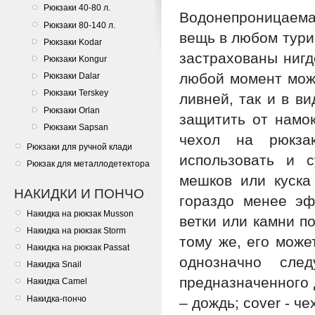
Рюкзаки 40-80 л.
Водонепроницаемая
Рюкзаки 80-140 л.
вещь в любом тури
Рюкзаки Kodar
застрахованы нигд
Рюкзаки Kongur
любой момент може
Рюкзаки Dalar
Рюкзаки Terskey
ливней, так и в в
Рюкзаки Orlan
защитить от намок
Рюкзаки Sapsan
чехол на рюкза
Рюкзаки для ручной клади
использовать и 
Рюкзак для металлодетектора
мешков или куска
НАКИДКИ И ПОНЧО
гораздо менее эф
Накидка на рюкзак Musson
ветки или камни п
Накидка на рюкзак Storm
тому же, его може
Накидка на рюкзак Passat
однозначно сле
Накидка Snail
предназначенного д
Накидка Camel
Накидка-пончо
– дождь; cover - че