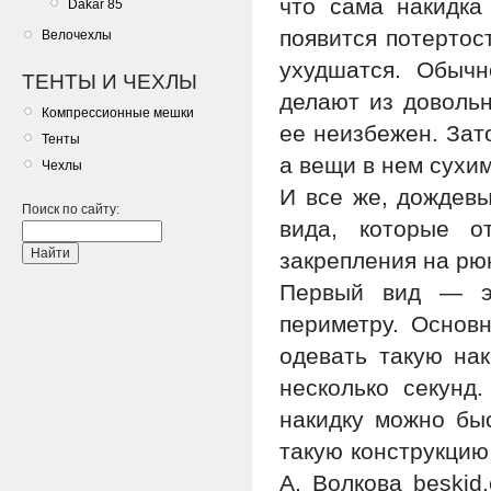
что сама накидка
Dakar 85
появится потертос
Велочехлы
ухудшатся. Обычн
ТЕНТЫ И ЧЕХЛЫ
делают из довольн
Компрессионные мешки
ее неизбежен. Зат
Тенты
а вещи в нем сухи
Чехлы
И все же, дождевы
Поиск по сайту:
вида, которые 
закрепления на рюк
Первый вид — эт
периметру. Основн
одевать такую нак
несколько секунд
накидку можно быс
такую конструкци
А. Волкова beskid