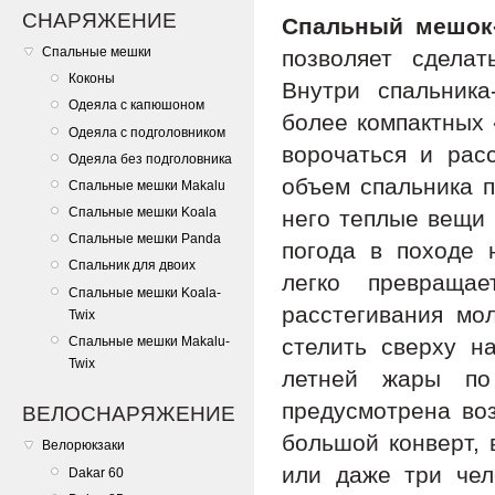
СНАРЯЖЕНИЕ
Спальный мешок
Спальные мешки
позволяет сдела
Коконы
Внутри спальника
Одеяла с капюшоном
более компактных 
Одеяла с подголовником
ворочаться и рас
Одеяла без подголовника
объем спальника п
Спальные мешки Makalu
Спальные мешки Koala
него теплые вещи 
Спальные мешки Panda
погода в походе 
Спальник для двоих
легко превраща
Спальные мешки Koala-
расстегивания мо
Twix
Спальные мешки Makalu-
стелить сверху н
Twix
летней жары по
предусмотрена воз
ВЕЛОСНАРЯЖЕНИЕ
большой конверт, 
Велорюкзаки
или даже три че
Dakar 60