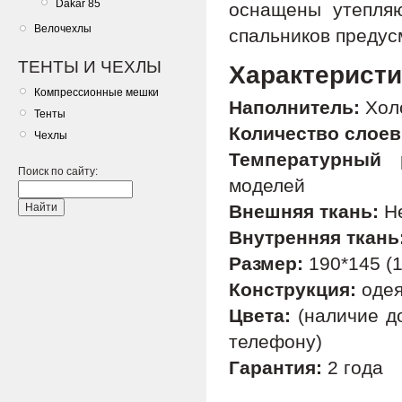
Dakar 85
оснащены утепля
Велочехлы
спальников предус
ТЕНТЫ И ЧЕХЛЫ
Характерист
Компрессионные мешки
Наполнитель:
Хол
Тенты
Количество слоев
Чехлы
Температурный 
Поиск по сайту:
моделей
Внешняя ткань:
Не
Внутренняя ткань
Размер:
190*145 (1
Конструкция:
одея
Цвета:
(наличие до
телефону)
Гарантия:
2 года