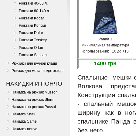
Рюкзаки 40-80 л.
Рюкзаки 80-140 л.
Рюкзаки Kodar
Рюкзаки Kongur
Рюкзаки Dalar
Panda 1
Рюкзаки Terskey
Минимальная температура
Рюкзаки Orlan
использования: +10 до +15
Рюкзаки Sapsan
1400 грн
Рюкзаки для ручной клади
Рюкзак для металлодетектора
Спальные мешки-
НАКИДКИ И ПОНЧО
Волкова предс
Накидка на рюкзак Musson
Конструкция спаль
Накидка на рюкзак Storm
- спальный мешо
Накидка на рюкзак Passat
ширину как в ног
Накидка Snail
спальнике Панда 
Накидка Camel
без него.
Накидка-пончо