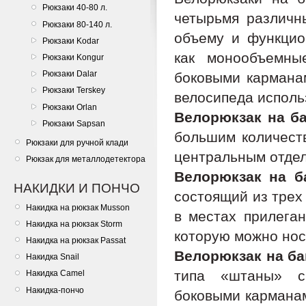
Рюкзаки 40-80 л.
четырьмя различн
Рюкзаки 80-140 л.
объему и функцио
Рюкзаки Kodar
как монообъемны
Рюкзаки Kongur
Рюкзаки Dalar
боковыми карманам
Рюкзаки Terskey
велосипеда исполь
Рюкзаки Orlan
Велорюкзак на ба
Рюкзаки Sapsan
большим количест
Рюкзаки для ручной клади
центральным отде
Рюкзак для металлодетектора
Велорюкзак на б
НАКИДКИ И ПОНЧО
состоящий из трех
Накидка на рюкзак Musson
в местах прилеган
Накидка на рюкзак Storm
которую можно нос
Накидка на рюкзак Passat
Велорюкзак на ба
Накидка Snail
типа «штаны» с
Накидка Camel
Накидка-пончо
боковыми кармана