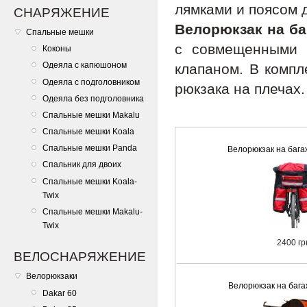
лямками и поясом д
СНАРЯЖЕНИЕ
Велорюкзак на ба
Спальные мешки
с совмещенными 
Коконы
Одеяла с капюшоном
клапаном. В компл
Одеяла с подголовником
рюкзака на плечах.
Одеяла без подголовника
Спальные мешки Makalu
Спальные мешки Koala
Спальные мешки Panda
Велорюкзак на бага
Спальник для двоих
Спальные мешки Koala-
Twix
Спальные мешки Makalu-
Twix
2400 гр
ВЕЛОСНАРЯЖЕНИЕ
Велорюкзаки
Велорюкзак на бага
Dakar 60