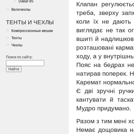
Dakar 85
Клапан регулюєтьс
Велочехлы
треба, зверху зап
коли їх не дають 
ТЕНТЫ И ЧЕХЛЫ
виглядає не так ог
Компрессионные мешки
вшиті й надлишков
Тенты
Чехлы
розташовані карман
ходу, а у внутрішнь
Поиск по сайту:
Пояс на бедрах не
натирав поперек. Н
Каремат нормально 
Є дві зручні ручк
кантувати й таска
Мудро придумано.
Разом з тим мені х
Немає дощовика на