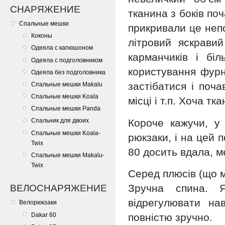
СНАРЯЖЕНИЕ
тканина з боків по
Спальные мешки
прикривали це непо
Коконы
літровий яскравий
Одеяла с капюшоном
карманчиків і бі
Одеяла с подголовником
користування фурн
Одеяла без подголовника
застібатися і поч
Спальные мешки Makalu
Спальные мешки Koala
місці і т.п. Хоча тк
Спальные мешки Panda
Короче кажучи, у
Спальник для двоих
Спальные мешки Koala-
рюкзаки, і на цей 
Twix
80 досить вдала, ме
Спальные мешки Makalu-
Twix
Серед плюсів (що м
Зручна спина. 
ВЕЛОСНАРЯЖЕНИЕ
відрегулювати на
Велорюкзаки
Dakar 60
повністю зручно.