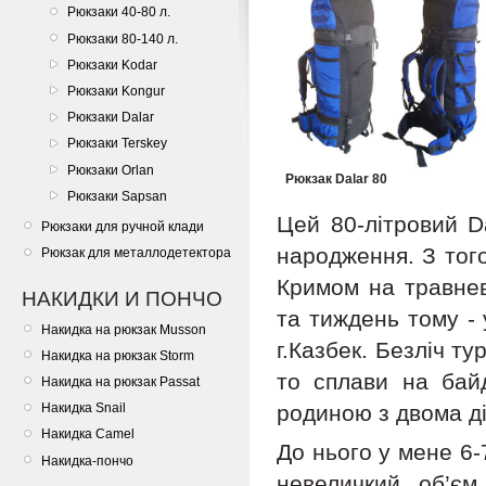
Рюкзаки 40-80 л.
Рюкзаки 80-140 л.
Рюкзаки Kodar
Рюкзаки Kongur
Рюкзаки Dalar
Рюкзаки Terskey
Рюкзаки Orlan
Рюкзак Dalar 80
Рюкзаки Sapsan
Цей 80-літровий D
Рюкзаки для ручной клади
народження. З того
Рюкзак для металлодетектора
Кримом на травнев
НАКИДКИ И ПОНЧО
та тиждень тому - 
Накидка на рюкзак Musson
г.Казбек. Безліч ту
Накидка на рюкзак Storm
то сплави на байд
Накидка на рюкзак Passat
родиною з двома д
Накидка Snail
Накидка Camel
До нього у мене 6-7
Накидка-пончо
невеличкий об’єм