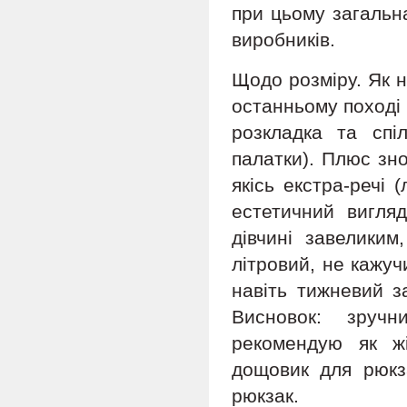
при цьому загальн
виробників.
Щодо розміру. Як н
останньому поході н
розкладка та спі
палатки). Плюс зно
якісь екстра-речі 
естетичний вигля
дівчині завеликим
літровий, не кажуч
навіть тижневий з
Висновок: зручн
рекомендую як ж
дощовик для рюкз
рюкзак.