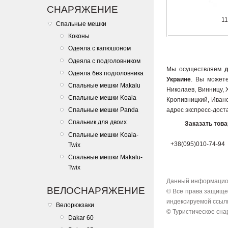
СНАРЯЖЕНИЕ
11
Спальные мешки
Коконы
Одеяла с капюшоном
Одеяла с подголовником
Мы осуществляем
Одеяла без подголовника
Украине
. Вы можете
Спальные мешки Makalu
Николаев, Винницу, 
Спальные мешки Koala
Кропивницкий, Ивано
адрес экспресс-дост
Спальные мешки Panda
Спальник для двоих
Заказать тов
Спальные мешки Koala-
+38(095)010-74-94
Twix
Спальные мешки Makalu-
Twix
Данный информацион
ВЕЛОСНАРЯЖЕНИЕ
© Все права защищен
индексируемой ссылк
Велорюкзаки
© Туристическое снар
Dakar 60