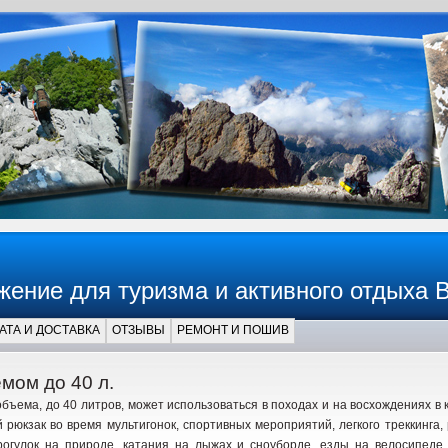
жение для туризма и активного отдыха 
АТА И ДОСТАВКА
ОТЗЫВЫ
РЕМОНТ И ПОШИВ
мом до 40 л.
бъема, до 40 литров, может использоваться в походах и на восхождениях в 
й рюкзак во время мультигонок, спортивных мероприятий, легкого треккинга
огулок на природе, катания на лыжах и сноуборде, езды на велосипеде