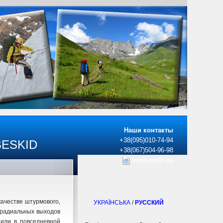
Наши контакты
+38(095)010-74-94
BESKID
+38(067)504-96-98
awolkow@i.ua
качестве штурмового,
УКРАЇНСЬКА
/
РУССКИЙ
, радиальных выходов
 или в повседневной