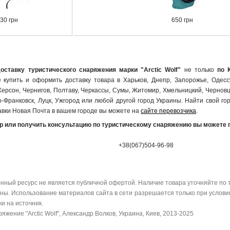
30 грн
650 грн
доставку туристического снаряжения марки "Arctic Wolf"
не только
по 
 купить и оформить доставку товара в Харьков, Днепр, Запорожье, Одессу
Херсон, Чернигов, Полтаву, Черкассы, Сумы, Житомир, Хмельницкий, Черновц
-Франковск, Луцк, Ужгород или любой другой город Украины. Найти свой гор
авки Новая Почта в вашем городе вы можете на
сайте перевозчика
.
ар или получить консультацию по туристическому снаряжению вы можете 
+38(067)504-96-98
ный ресурс не является публичной офертой. Наличие товара уточняйте по 
ы. Использование материалов сайта в сети разрешается только при услови
и на источник.
яжение "Arctic Wolf", Александр Волков, Украина, Киев, 2013-2025