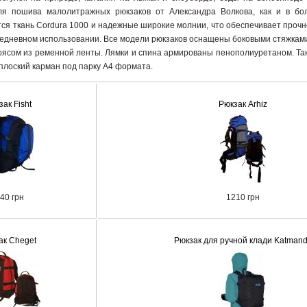
ля пошива малолитражных рюкзаков от Александра Волкова, как и в бо
тся ткань Cordura 1000 и надежные широкие молнии, что обеспечивает прочн
едневном использовании. Все модели рюкзаков оснащены боковыми стяжками
оясом из ременной ленты. Лямки и спина армированы пенополиуретаном. Так
плоский карман под парку А4 формата.
ак Fisht
Рюкзак Arhiz
40 грн
1210 грн
ак Cheget
Рюкзак для ручной клади Katman