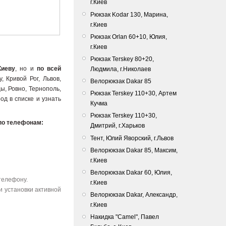
г.Киев
Рюкзак Kodar 130, Марина,
г.Киев
Рюкзак Orlan 60+10, Юлия,
г.Киев
Рюкзак Terskey 80+20,
Киеву
, но и
по всей
Людмила, г.Николаев
, Кривой Рог, Львов,
Велорюкзак Dakar 85
ы, Ровно, Тернополь,
Рюкзак Terskey 110+30, Артем
од в списке и узнать
Кучма
Рюкзак Terskey 110+30,
по телефонам:
Дмитрий, г.Харьков
Тент, Юлий Яворский, г.Львов
Bелорюкзак Dakar 85, Максим,
г.Киев
Велорюкзак Dakar 60, Юлия,
телефону.
г.Киев
и установки активной
Велорюкзак Dakar, Александр,
г.Киев
Накидка "Camel", Павел