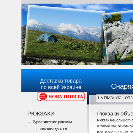
Доставка товара
Снаря
по всей Украине
НА ГЛАВНУЮ
ОПЛ
Главная
РЮКЗАКИ
Рюкзаки объе
Рюкзак небольшого о
Туристические рюкзаки
а также как основно
Рюкзаки до 40 л.
или однодневных пр