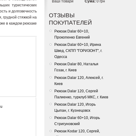
Ваші товари
Сума:
0 грн
льших туристических
ость и долговечность
ОТЗЫВЫ
, грудной стяжкой на
ПОКУПАТЕЛЕЙ
же в каждом рюкзаке
Рюкзак Dalar 60+10,
Прокопенко Евгений
Рюкзак Dalar 60+10, Ирина
Швед, СКПП "ГОРИЗОНТ", г.
Одесса
Рюкзак Dalar 80, Наталья
Гозак, г. Киев
Рюкзак Dalar 120, Алексей, г.
Киев
Рюкзак Dalar 120, Сергей
Палиенко, турклуб МКС, г. Киев
Рюкзак Dalar 120, Игорь
du
Цыпан, г. Кузнецовск
Рюкзак Dalar 60+10, Игорь
Стригуновский
Рюкзак Kodar 120, Сергей,