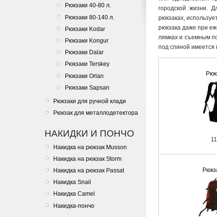
Рюкзаки 40-80 л.
городской жизни. Д
Рюкзаки 80-140 л.
рюкзаках, используе
рюкзака даже при еж
Рюкзаки Kodar
лямках и съемным п
Рюкзаки Kongur
под спиной имеется 
Рюкзаки Dalar
Рюкзаки Terskey
Рюкз
Рюкзаки Orlan
Рюкзаки Sapsan
Рюкзаки для ручной клади
Рюкзак для металлодетектора
НАКИДКИ И ПОНЧО
11
Накидка на рюкзак Musson
Накидка на рюкзак Storm
Рюкз
Накидка на рюкзак Passat
Накидка Snail
Накидка Camel
Накидка-пончо