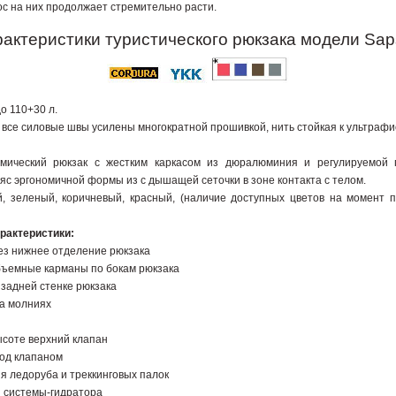
ос на них продолжает стремительно расти.
актеристики туристического рюкзака модели Sa
до 110+30 л.
 все силовые швы усилены многократной прошивкой, нить стойкая к ультрафи
ический рюкзак с жестким каркасом из дюралюминия и регулируемой 
ояс эргономичной формы из с дышащей сеточки в зоне контакта с телом.
, зеленый, коричневый, красный, (наличие доступных цветов на момент п
рактеристики:
рез нижнее отделение рюкзака
бъемные карманы по бокам рюкзака
 задней стенке рюкзака
на молниях
ысоте верхний клапан
под клапаном
ия ледоруба и треккинговых палок
й системы-гидратора