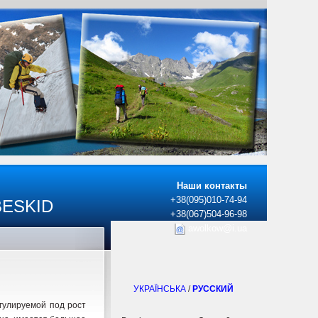
Наши контакты
+38(095)010-74-94
BESKID
+38(067)504-96-98
awolkow@i.ua
УКРАЇНСЬКА
/
РУССКИЙ
гулируемой под рост