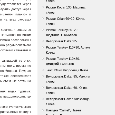
г.Киев
осуществляется через
Рюкзак Kodar 130, Марина,
олучить доступ через
г.Киев
ницаемой планкой и
Рюкзак Orlan 60+10, Юлия,
и на всех рюкзаках
г.Киев
 доступа к вещам во
Рюкзак Terskey 80+20,
 карманов по бокам
Людмила, г.Николаев
 рюкзака расположены
Велорюкзак Dakar 85
но регулировать его
Рюкзак Terskey 110+30, Артем
боковыми стяжками и
Кучма
Рюкзак Terskey 110+30,
з дышащей сеточки.
Дмитрий, г.Харьков
ины (регулировка по
Тент, Юлий Яворский, г.Львов
на бедрах). Грудная
 также обеспечивает
Bелорюкзак Dakar 85, Максим,
ны съемные петли на
г.Киев
Велорюкзак Dakar 60, Юлия,
ния видах туризма:
г.Киев
ы выходного дня, так
Велорюкзак Dakar, Александр,
г.Киев
рвого туристического
Накидка "Camel", Павел
уристических походах