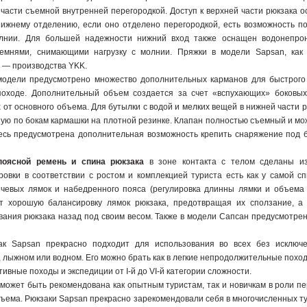
части съемной внутренней перегородкой. Доступ к верхней части рюкзака 
 нижнему отделению, если оно отделено перегородкой, есть возможность п
лнии. Для большей надежности нижний вход также оснащен водонепро
емнями, снимающими нагрузку с молнии. Пряжки в модели Sapsan, как 
 — производства YKK.
 модели предусмотрено множество дополнительных карманов для быстрого
походе. Дополнительный объем создается за счет «вспухающих» боковых
 от основного объема. Для бутылки с водой и мелких вещей в нижней части
ую по бокам кармашки на плотной резинке. Клапан полностью съемный и мож
десь предусмотрена дополнительная возможность крепить снаряжение под 
поясной ремень и спина рюкзака
в зоне контакта с телом сделаны и
ровки в соответствии с ростом и комплекцией туриста есть как у самой сп
лечевых лямок и набедренного пояса (регулировка длинны лямки и объема 
т хорошую балансировку лямок рюкзака, предотвращая их сползание, а
вания рюкзака назад под своим весом. Также в модели Сапсан предусмотре
зак Sapsan прекрасно подходит для использования во всех без исключе
 лыжном или водном. Его можно брать как в легкие непродолжительные поход
ивные походы и экспедиции от I-й до VI-й категории сложности.
может быть рекомендована как опытным туристам, так и новичкам в роли пе
ъема. Рюкзаки Sapsan прекрасно зарекомендовали себя в многочисленных т