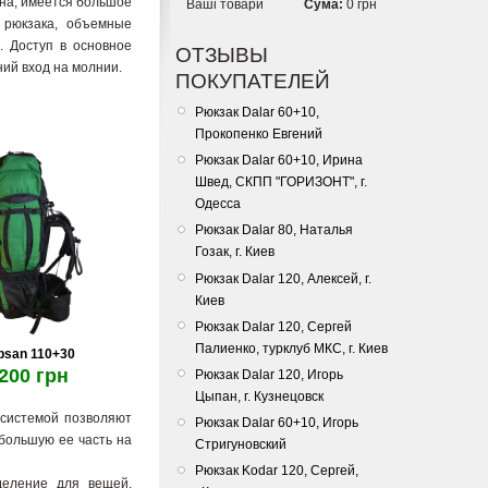
ана, имеется большое
Ваші товари
Сума:
0 грн
 рюкзака, объемные
 Доступ в основное
ОТЗЫВЫ
ний вход на молнии.
ПОКУПАТЕЛЕЙ
Рюкзак Dalar 60+10,
Прокопенко Евгений
Рюкзак Dalar 60+10, Ирина
Швед, СКПП "ГОРИЗОНТ", г.
Одесса
Рюкзак Dalar 80, Наталья
Гозак, г. Киев
Рюкзак Dalar 120, Алексей, г.
Киев
Рюкзак Dalar 120, Сергей
Палиенко, турклуб МКС, г. Киев
psan 110+30
200 грн
Рюкзак Dalar 120, Игорь
Цыпан, г. Кузнецовск
 системой позволяют
Рюкзак Dalar 60+10, Игорь
 большую ее часть на
Стригуновский
Рюкзак Kodar 120, Сергей,
деление для вещей,