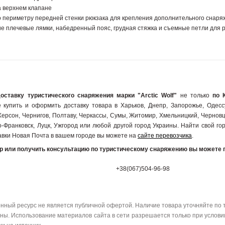
на верхнем клапане
по периметру передней стенки рюкзака для крепления дополнительного снар
ие плечевые лямки, набедренный пояс, грудная стяжка и съемные петли для ра
доставку туристического снаряжения марки "Arctic Wolf"
не только
по 
 купить и оформить доставку товара в Харьков, Днепр, Запорожье, Одессу
Херсон, Чернигов, Полтаву, Черкассы, Сумы, Житомир, Хмельницкий, Черновц
-Франковск, Луцк, Ужгород или любой другой город Украины. Найти свой гор
авки Новая Почта в вашем городе вы можете на
сайте перевозчика
.
ар или получить консультацию по туристическому снаряжению вы можете 
+38(067)504-96-98
ный ресурс не является публичной офертой. Наличие товара уточняйте по 
ы. Использование материалов сайта в сети разрешается только при услови