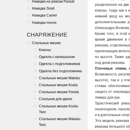
Накидка на рюкзак Passat
разделенное на две 
Накидка Snail
клапан, тогда как к
Накидка Camel
нижний вход на мо
дополнительными р
Накидка-пончо
Александра Волкова,
СНАРЯЖЕНИЕ
Кроме того, в этой
время движения в 
Спальные мешки
рюкзака, отделенных
Коконы
прилегающие вплотн
по высоте. Также з
Одеяла с капюшоном
под дном рюкзака.
Одеяла с подголовником
Плечевые лямки, 
Одеяла без подголовника
Возможность регули
Спальные мешки Makalu
высоте), так и у п
Спальные мешки Koala
стяжка обеспечивае
защиту от опрокиды
Спальные мешки Panda
лямках для рук.
Спальник для двоих
Туристический рюк
Спальные мешки Koala-
пешеходном, горном,
Twix
и в длительные спорт
Спальные мешки Makalu-
Эта модель рюкзака 
Twix
рюкзака большого об