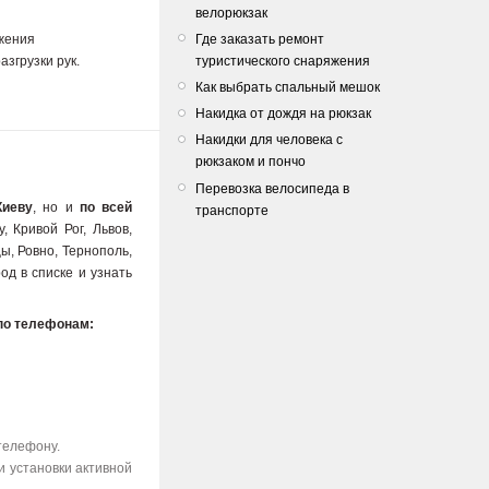
велорюкзак
Где заказать ремонт
яжения
туристического снаряжения
згрузки рук.
Как выбрать спальный мешок
Накидка от дождя на рюкзак
Накидки для человека с
рюкзаком и пончо
Перевозка велосипеда в
Киеву
, но и
по всей
транспорте
, Кривой Рог, Львов,
ы, Ровно, Тернополь,
од в списке и узнать
по телефонам:
телефону.
и установки активной