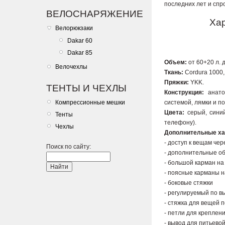
последних лет и спр
ВЕЛОСНАРЯЖЕНИЕ
Хар
Велорюкзаки
Dakar 60
Dakar 85
Объем:
от 60+20 л. 
Велочехлы
Ткань:
Cordura 1000,
Пряжки:
YKK.
ТЕНТЫ И ЧЕХЛЫ
Конструкция:
анатом
Компрессионные мешки
системой, лямки и п
Цвета:
серый, синий
Тенты
телефону).
Чехлы
Дополнительные ха
- доступ к вещам че
Поиск по сайту:
- дополнительные о
- большой карман на
- поясные карманы 
- боковые стяжки
- регулируемый по в
- стяжка для вещей 
- петли для креплен
- вывод для питьево