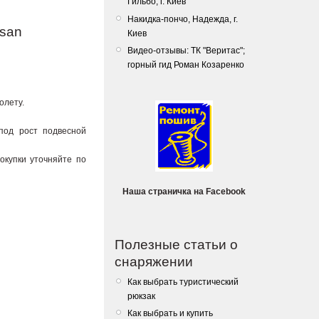
Гильбо, г. Киев
Накидка-пончо, Надежда, г.
psan
Киев
Видео-отзывы: ТК "Веритас";
горный гид Роман Козаренко
олету.
под рост подвесной
окупки уточняйте по
Наша страничка на Facebook
Полезные статьи о
снаряжении
Как выбрать туристический
рюкзак
Как выбрать и купить