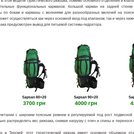
 В этой модели туристического рюкзака, помимо основного отделения и клап
ительных функциональных карманов: большой карман на задней стенке
ы по бокам и карманы с молниями для разнообразных мелочей на поясе.
ожет осуществляться как через основной вход под клапаном, так и через ниж
зака предусмотрен вывод для питьевой системы-гидратора.
Sapsan 80+20
Sapsan 90+20
Sa
3700 грн
4000 грн
4
очетании с широким поясным ремнем и регулируемой под рост подвесной
но распределить вес рюкзака, снимая нагрузку с плеч и спины и перенося
р и Терскей, этот туристический рюкзак имеет основное объемное от