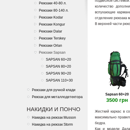
подвесной системой.
Рюкзаки 40-80 л.
количество дополн
Рюкзаки 80-140 л.
вспухающие карман
Рюкзаки Kodar
отделение рюкзака м
В верхней части рюк
Рюкзаки Kongur
Рюкзаки Dalar
Рюкзаки Terskey
Рюкзаки Orlan
Рюкзаки Sapsan
SAPSAN 60+20
SAPSAN 80+20
SAPSAN 90+20
SAPSAN 110+30
Рюкзаки для ручной клади
Sapsan 60+20
Рюкзак для металлодетектора
3500 грн
НАКИДКИ И ПОНЧО
Жесткий каркас в с
максимально правиль
Накидка на рюкзак Musson
бедра.
Накидка на рюкзак Storm
Как и модели Дала