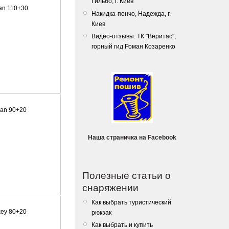
Гильбо, г. Киев
an 110+30
Накидка-пончо, Надежда, г.
Киев
Видео-отзывы: ТК "Веритас";
горный гид Роман Козаренко
san 90+20
Наша страничка на Facebook
Полезные статьи о
снаряжении
Как выбрать туристический
key 80+20
рюкзак
Как выбрать и купить