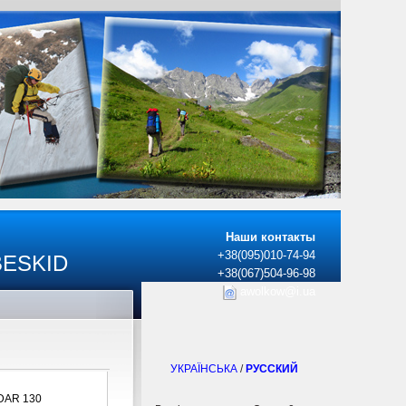
Наши контакты
+38(095)010-74-94
BESKID
+38(067)504-96-98
awolkow@i.ua
УКРАЇНСЬКА
/
РУССКИЙ
DAR 130