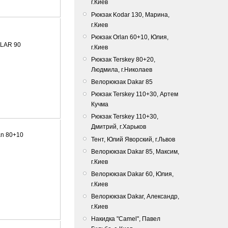
г.Киев
Рюкзак Kodar 130, Марина,
г.Киев
Рюкзак Orlan 60+10, Юлия,
ALAR 90
г.Киев
Рюкзак Terskey 80+20,
Людмила, г.Николаев
Велорюкзак Dakar 85
Рюкзак Terskey 110+30, Артем
Кучма
Рюкзак Terskey 110+30,
Дмитрий, г.Харьков
an 80+10
Тент, Юлий Яворский, г.Львов
Bелорюкзак Dakar 85, Максим,
г.Киев
Велорюкзак Dakar 60, Юлия,
г.Киев
Велорюкзак Dakar, Александр,
г.Киев
Накидка "Camel", Павел