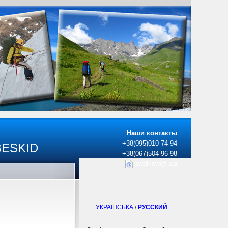
Наши контакты
+38(095)010-74-94
BESKID
+38(067)504-96-98
awolkow@i.ua
УКРАЇНСЬКА
/
РУССКИЙ