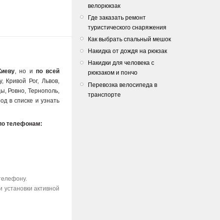
велорюкзак
Где заказать ремонт
туристического снаряжения
Как выбрать спальный мешок
Накидка от дождя на рюкзак
Накидки для человека с
Киеву
, но и
по всей
рюкзаком и пончо
, Кривой Рог, Львов,
Перевозка велосипеда в
ы, Ровно, Тернополь,
транспорте
од в списке и узнать
по телефонам:
телефону.
и установки активной