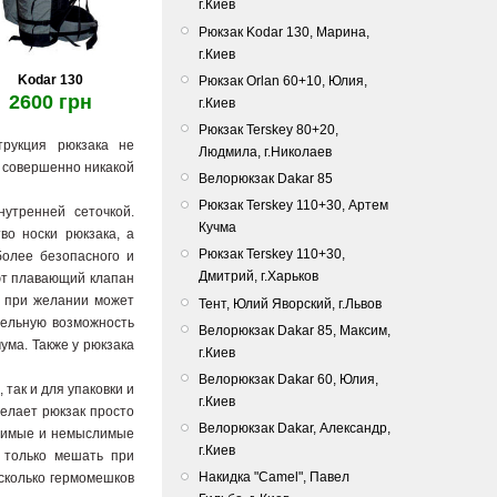
г.Киев
Рюкзак Kodar 130, Марина,
г.Киев
Kodar 130
Рюкзак Orlan 60+10, Юлия,
2600 грн
г.Киев
Рюкзак Terskey 80+20,
трукция рюкзака не
Людмила, г.Николаев
т совершенно никакой
Велорюкзак Dakar 85
Рюкзак Terskey 110+30, Артем
утренней сеточкой.
Кучма
во носки рюкзака, а
Рюкзак Terskey 110+30,
более безопасного и
Дмитрий, г.Харьков
ют плавающий клапан
и при желании может
Тент, Юлий Яворский, г.Львов
тельную возможность
Bелорюкзак Dakar 85, Максим,
ума. Также у рюкзака
г.Киев
Велорюкзак Dakar 60, Юлия,
так и для упаковки и
г.Киев
елает рюкзак просто
Велорюкзак Dakar, Александр,
слимые и немыслимые
г.Киев
т только мешать при
Накидка "Camel", Павел
сколько гермомешков