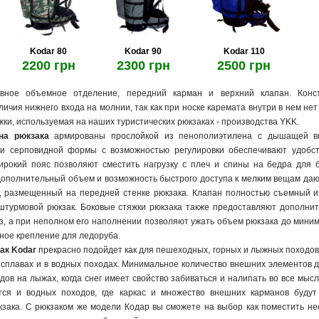
Kodar 80
Kodar 90
Kodar 110
2200 грн
2300 грн
2500 грн
вное объемное отделение, передний карман и верхний клапан. Конс
ичия нижнего входа на молнии, так как при носке каремата внутри в нем не
ки, используемая на наших туристических рюкзаках - производства YKK.
ина рюкзака
армированы прослойкой из пенополиэтилена с дышащей вн
и серповидной формы с возможностью регулировки обеспечивают удобст
ирокий пояс позволяют сместить нагрузку с плеч и спины на бедра для 
Дополнительный объем и возможность быстрого доступа к мелким вещам да
, размещенный на передней стенке рюкзака. Клапан полностью съемный 
 штурмовой рюкзак. Боковые стяжки рюкзака также предоставляют дополни
з, а при неполном его наполнении позволяют ужать объем рюкзака до миним
ное крепление для ледоруба.
ак Kodar
прекрасно подойдет как для пешеходных, горных и лыжных походов, 
 сплавах и в водных походах. Минимальное количество внешних элементов д
дов на лыжах, когда снег имеет свойство забиваться и налипать во все мы
тся и водных походов, где каркас и множество внешних карманов буду
кзака. С рюкзаком же модели Кодар вы сможете на выбор как поместить не