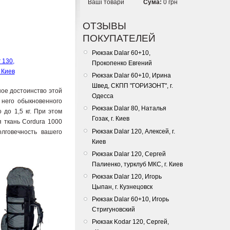
Ваші товари
Сума:
0 грн
ОТЗЫВЫ
ПОКУПАТЕЛЕЙ
Рюкзак Dalar 60+10,
 130,
Прокопенко Евгений
 Киев
Рюкзак Dalar 60+10, Ирина
Швед, СКПП "ГОРИЗОНТ", г.
ное достоинство этой
Одесса
 него обыкновенного
Рюкзак Dalar 80, Наталья
 до 1,5 кг. При этом
Гозак, г. Киев
я ткань Cordura 1000
Рюкзак Dalar 120, Алексей, г.
лговечность вашего
Киев
Рюкзак Dalar 120, Сергей
Палиенко, турклуб МКС, г. Киев
Рюкзак Dalar 120, Игорь
Цыпан, г. Кузнецовск
Рюкзак Dalar 60+10, Игорь
Стригуновский
Рюкзак Kodar 120, Сергей,