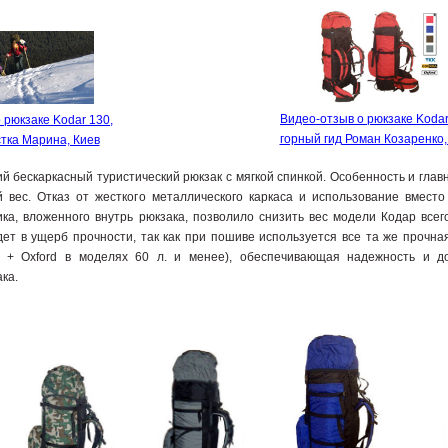
Видео-отзыв о рюкзаке Kodar
 рюкзаке Kodar 130,
горный гид Роман Козаренко,
тка Марина, Киев
ий бескаркасный туристический рюкзак с мягкой спинкой. Особенность и глав
 вес. Отказ от жесткого металлического каркаса и использование вместо
ика, вложенного внутрь рюкзака, позволило снизить вес модели Кодар всего
ет в ущерб прочности, так как при пошиве используется все та же прочна
0 + Oxford в моделях 60 л. и менее), обеспечивающая надежность и до
ка.