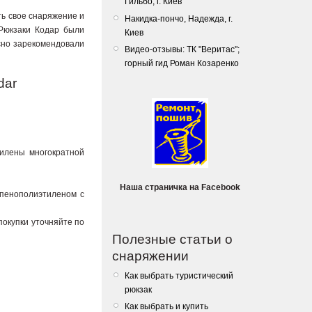
Гильбо, г. Киев
ь свое снаряжение и
Накидка-пончо, Надежда, г.
 Рюкзаки Кодар были
Киев
асно зарекомендовали
Видео-отзывы: ТК "Веритас";
горный гид Роман Козаренко
dar
силены многократной
Наша страничка на Facebook
 пенополиэтиленом с
покупки уточняйте по
Полезные статьи о
снаряжении
Как выбрать туристический
рюкзак
Как выбрать и купить