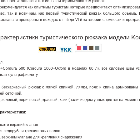
 и полностью запаковать в большой гермомешок сам рюкзак.
 рекомендуется как опытным туристам, которые предпочитают оптимизироват
ес, так и новичкам, как первый туристический рюкзак большого объема.
зованы и проверены в походах от I-й до VI-й категории сложности и прекр
рактеристики туристического рюкзака модели Ko
л.
+Cordura 500 (Cordura 1000+Oxford в моделях 60 л), все силовые швы у
йкая к ультрафиолету.
 бескаркасный рюкзак с мягкой спинкой, лямки, пояс и спина армированы
ей сеточкой.
 зеленый, коричневый, красный, хаки (наличие доступных цветов на момент 
рактеристики:
ысоте верхний клапан
ия ледоруба и треккинговых палок
на верхнем клапане для крепления снаряжения