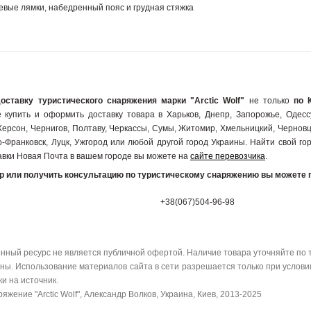
евые лямки, набедренный пояс и грудная стяжка
доставку туристического снаряжения марки "Arctic Wolf"
не только
по 
 купить и оформить доставку товара в Харьков, Днепр, Запорожье, Одессу
Херсон, Чернигов, Полтаву, Черкассы, Сумы, Житомир, Хмельницкий, Черновц
-Франковск, Луцк, Ужгород или любой другой город Украины. Найти свой гор
авки Новая Почта в вашем городе вы можете на
сайте перевозчика
.
ар или получить консультацию по туристическому снаряжению вы можете 
+38(067)504-96-98
ный ресурс не является публичной офертой. Наличие товара уточняйте по 
ы. Использование материалов сайта в сети разрешается только при услови
и на источник.
яжение "Arctic Wolf", Александр Волков, Украина, Киев, 2013-2025