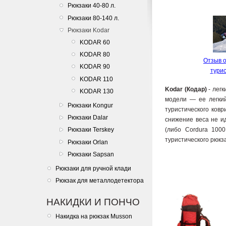
Рюкзаки 40-80 л.
Рюкзаки 80-140 л.
Рюкзаки Kodar
KODAR 60
KODAR 80
Отзыв о
KODAR 90
турис
KODAR 110
Kodar (Кодар)
- легк
KODAR 130
модели — ее легкий
Рюкзаки Kongur
туристического ковр
Рюкзаки Dalar
снижение веса не ид
(либо Cordura 100
Рюкзаки Terskey
туристического рюкза
Рюкзаки Orlan
Рюкзаки Sapsan
Рюкзаки для ручной клади
Рюкзак для металлодетектора
НАКИДКИ И ПОНЧО
Накидка на рюкзак Musson