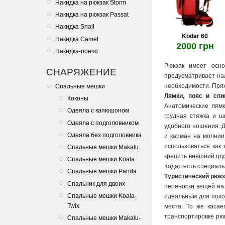
Накидка на рюкзак Storm
Накидка на рюкзак Passat
Накидка Snail
Kodar 60
Накидка Camel
2000 грн
Накидка-пончо
Рюкзак имеет осно
СНАРЯЖЕНИЕ
предусматривает нал
необходимости. Пряж
Спальные мешки
Лямки, пояс и сп
Коконы
Анатомические лямк
Одеяла с капюшоном
грудная стяжка и ш
Одеяла с подголовником
удобного ношения. 
Одеяла без подголовника
и карман на молнии
использоваться как
Спальные мешки Makalu
крепить внешний гру
Спальные мешки Koala
Кодар есть специаль
Спальные мешки Panda
Туристический рюкз
Спальник для двоих
переноски вещей на
Спальные мешки Koala-
идеальным для похо
Twix
места. То же касае
транспортировке рю
Спальные мешки Makalu-