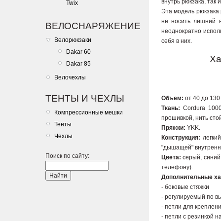
внутрь рюкзака, так
Twix
Эта модель рюкзака
не носить лишний в
ВЕЛОСНАРЯЖЕНИЕ
неоднократно исполь
Велорюкзаки
себя в них.
Dakar 60
Ха
Dakar 85
Велочехлы
ТЕНТЫ И ЧЕХЛЫ
Объем:
от 40 до 130 
Ткань:
Cordura 1000
Компрессионные мешки
прошивкой, нить сто
Тенты
Пряжки:
YKK.
Чехлы
Конструкция:
легкий
"дышащей" внутренн
Поиск по сайту:
Цвета:
серый, синий,
телефону).
Дополнительные ха
- боковые стяжки
- регулируемый по в
- петли для креплен
- петли с резинкой 