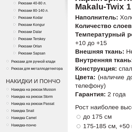
Рюкзаки 40-80 л.
Makalu-Twix 1
Рюкзаки 80-140 л.
Наполнитель:
Хол
Рюкзаки Kodar
Количество слоев
Рюкзаки Kongur
Рюкзаки Dalar
Температурный р
Рюкзаки Terskey
+10 до +15
Рюкзаки Orlan
Внешняя ткань:
Не
Рюкзаки Sapsan
Внутренняя ткань
Рюкзаки для ручной клади
Конструкция:
спал
Рюкзак для металлодетектора
Цвета:
(наличие до
НАКИДКИ И ПОНЧО
телефону)
Накидка на рюкзак Musson
Гарантия:
2 года
Накидка на рюкзак Storm
Накидка на рюкзак Passat
Рост наиболее выс
Накидка Snail
до 175 см
Накидка Camel
175-185 см, +50 
Накидка-пончо