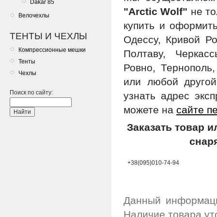
Dakar 85
"Arctic Wolf"
не то
Велочехлы
купить и оформить
ТЕНТЫ И ЧЕХЛЫ
Одессу, Кривой Ро
Компрессионные мешки
Полтаву, Черкас
Тенты
Ровно, Тернополь,
Чехлы
или любой другой
Поиск по сайту:
узнать адрес экс
можете на
сайте п
Заказать товар 
снар
+38(095)010-74-94
Данный информаци
Наличие товара ут