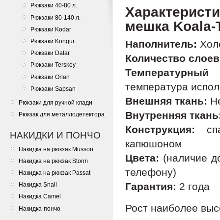
Рюкзаки 40-80 л.
Характерис
Рюкзаки 80-140 л.
мешка Koala-
Рюкзаки Kodar
Рюкзаки Kongur
Наполнитель:
Хол
Рюкзаки Dalar
Количество слоев
Рюкзаки Terskey
Температурный 
Рюкзаки Orlan
температура испол
Рюкзаки Sapsan
Внешняя ткань:
Не
Рюкзаки для ручной клади
Внутренняя ткань
Рюкзак для металлодетектора
Конструкция:
спа
НАКИДКИ И ПОНЧО
капюшоном
Накидка на рюкзак Musson
Цвета:
(наличие до
Накидка на рюкзак Storm
телефону)
Накидка на рюкзак Passat
Гарантия:
2 года
Накидка Snail
Накидка Camel
Рост наиболее выс
Накидка-пончо