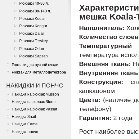
Рюкзаки 40-80 л.
Характерис
Рюкзаки 80-140 л.
мешка Koala-
Рюкзаки Kodar
Рюкзаки Kongur
Наполнитель:
Хол
Рюкзаки Dalar
Количество слоев
Рюкзаки Terskey
Температурный 
Рюкзаки Orlan
температура исполь
Рюкзаки Sapsan
Внешняя ткань:
Не
Рюкзаки для ручной клади
Внутренняя ткань
Рюкзак для металлодетектора
Конструкция:
спа
НАКИДКИ И ПОНЧО
капюшоном
Накидка на рюкзак Musson
Цвета:
(наличие до
Накидка на рюкзак Storm
телефону)
Накидка на рюкзак Passat
Гарантия:
2 года
Накидка Snail
Накидка Camel
Рост наиболее выс
Накидка-пончо