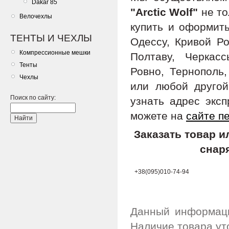
Dakar 85
"Arctic Wolf"
не то
Велочехлы
купить и оформить
ТЕНТЫ И ЧЕХЛЫ
Одессу, Кривой Ро
Компрессионные мешки
Полтаву, Черкас
Тенты
Ровно, Тернополь,
Чехлы
или любой другой
Поиск по сайту:
узнать адрес экс
можете на
сайте п
Заказать товар 
снар
+38(095)010-74-94
Данный информаци
Наличие товара ут