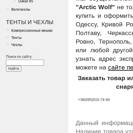
Dakar 85
"Arctic Wolf"
не то
Велочехлы
купить и оформить
ТЕНТЫ И ЧЕХЛЫ
Одессу, Кривой Ро
Компрессионные мешки
Полтаву, Черкас
Тенты
Ровно, Тернополь,
Чехлы
или любой другой
Поиск по сайту:
узнать адрес экс
можете на
сайте п
Заказать товар 
снар
+38(095)010-74-94
Данный информаци
Наличие товара ут