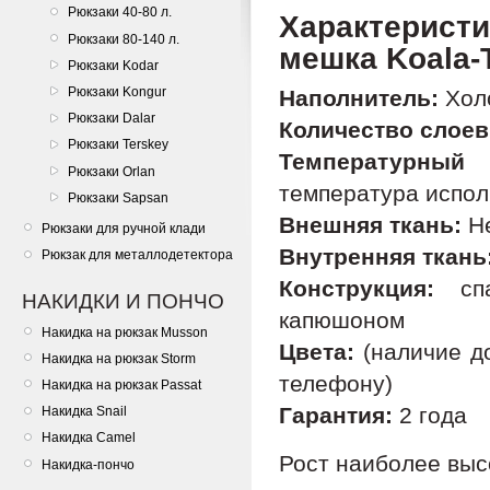
Рюкзаки 40-80 л.
Характерис
Рюкзаки 80-140 л.
мешка Koala-
Рюкзаки Kodar
Рюкзаки Kongur
Наполнитель:
Хол
Рюкзаки Dalar
Количество слоев
Рюкзаки Terskey
Температурный 
Рюкзаки Orlan
температура исполь
Рюкзаки Sapsan
Внешняя ткань:
Не
Рюкзаки для ручной клади
Внутренняя ткань
Рюкзак для металлодетектора
Конструкция:
спа
НАКИДКИ И ПОНЧО
капюшоном
Накидка на рюкзак Musson
Цвета:
(наличие до
Накидка на рюкзак Storm
телефону)
Накидка на рюкзак Passat
Гарантия:
2 года
Накидка Snail
Накидка Camel
Рост наиболее выс
Накидка-пончо