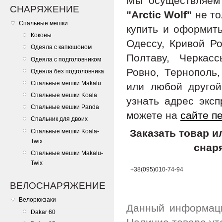
Мы осуществляе
СНАРЯЖЕНИЕ
"Arctic Wolf"
не то
Спальные мешки
купить и оформить
Коконы
Одессу, Кривой Ро
Одеяла с капюшоном
Полтаву, Черкас
Одеяла с подголовником
Ровно, Тернополь,
Одеяла без подголовника
Спальные мешки Makalu
или любой другой
Спальные мешки Koala
узнать адрес экс
Спальные мешки Panda
можете на
сайте п
Спальник для двоих
Заказать товар 
Спальные мешки Koala-
Twix
снар
Спальные мешки Makalu-
Twix
+38(095)010-74-94
ВЕЛОСНАРЯЖЕНИЕ
Велорюкзаки
Данный информаци
Dakar 60