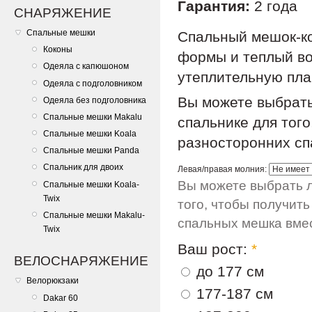
Гарантия:
2 года
СНАРЯЖЕНИЕ
Спальные мешки
Спальный мешок-ко
Коконы
формы и теплый во
Одеяла с капюшоном
утеплительную пла
Одеяла с подголовником
Вы можете выбрать
Одеяла без подголовника
Спальные мешки Makalu
спальнике для того
Спальные мешки Koala
разносторонних сп
Спальные мешки Panda
Спальник для двоих
Левая/правая молния:
Вы можете выбрать л
Спальные мешки Koala-
Twix
того, чтобы получит
Спальные мешки Makalu-
спальных мешка вме
Twix
Ваш рост:
*
ВЕЛОСНАРЯЖЕНИЕ
до 177 см
Велорюкзаки
177-187 см
Dakar 60