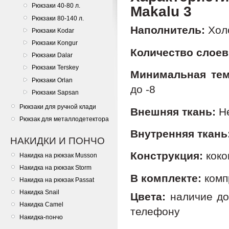
Рюкзаки 40-80 л.
Makalu​ 3
Рюкзаки 80-140 л.
Наполнитель:
Хол
Рюкзаки Kodar
Рюкзаки Kongur
Количество слоев
Рюкзаки Dalar
Рюкзаки Terskey
Минимальная тем
Рюкзаки Orlan
до -8
Рюкзаки Sapsan
Рюкзаки для ручной клади
Внешняя ткань:
Не
Рюкзак для металлодетектора
Внутренняя ткань
НАКИДКИ И ПОНЧО
Конструкция:
коко
Накидка на рюкзак Musson
Накидка на рюкзак Storm
В комплекте:
комп
Накидка на рюкзак Passat
Накидка Snail
Цвета:
наличие до
Накидка Camel
телефону
Накидка-пончо