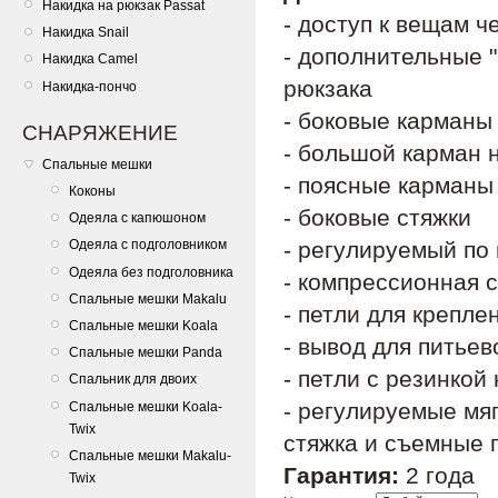
Накидка на рюкзак Passat
- доступ к вещам 
Накидка Snail
- дополнительные 
Накидка Camel
рюкзака
Накидка-пончо
- боковые карманы
СНАРЯЖЕНИЕ
- большой карман 
Спальные мешки
- поясные карманы
Коконы
- боковые стяжки
Одеяла с капюшоном
- регулируемый по
Одеяла с подголовником
Одеяла без подголовника
- компрессионная 
Спальные мешки Makalu
- петли для крепле
Спальные мешки Koala
- вывод для питье
Спальные мешки Panda
- петли с резинкой
Спальник для двоих
- регулируемые мя
Спальные мешки Koala-
Twix
стяжка и съемные п
Спальные мешки Makalu-
Гарантия:
2 года
Twix