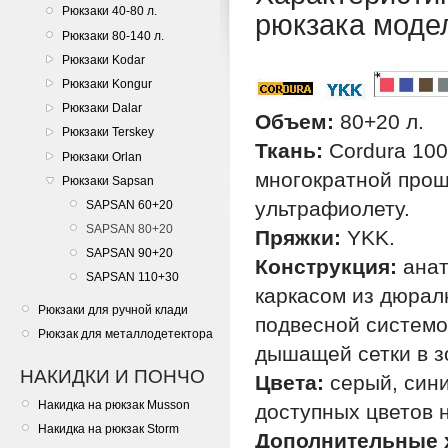
Рюкзаки 40-80 л.
рюкзака моде
Рюкзаки 80-140 л.
Рюкзаки Kodar
Рюкзаки Kongur
Рюкзаки Dalar
Объем:
80+20 л.
Рюкзаки Terskey
Ткань:
Cordura 100
Рюкзаки Orlan
многократной проши
Рюкзаки Sapsan
ультрафиолету.
SAPSAN 60+20
SAPSAN 80+20
Пряжки:
YKK.
SAPSAN 90+20
Конструкция:
анат
SAPSAN 110+30
каркасом из дюрал
Рюкзаки для ручной клади
подвесной системо
Рюкзак для металлодетектора
дышащей сетки в зо
НАКИДКИ И ПОНЧО
Цвета:
серый, сини
Накидка на рюкзак Musson
доступных цветов н
Накидка на рюкзак Storm
Дополнительные 