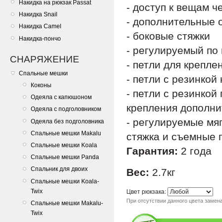
Накидка на рюкзак Passat
- доступ к вещам 
Накидка Snail
- дополнительные 
Накидка Camel
- боковые стяжки
Накидка-пончо
- регулируемый по
СНАРЯЖЕНИЕ
- петли для крепле
Спальные мешки
- петли с резинкой
Коконы
- петли с резинкой
Одеяла с капюшоном
крепления дополни
Одеяла с подголовником
- регулируемые мя
Одеяла без подголовника
Спальные мешки Makalu
стяжка и съемные п
Спальные мешки Koala
Гарантия:
2 года
Спальные мешки Panda
Спальник для двоих
Вес:
2.7кг
Спальные мешки Koala-
Twix
Цвет рюкзака:
При отсутствии данного цвета замена
Спальные мешки Makalu-
Twix