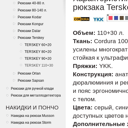
Рюкзаки 40-80 л.
рюкзака Tersk
Рюкзаки 80-140 л.
Рюкзаки Kodar
Рюкзаки Kongur
Рюкзаки Dalar
Объем:
110+30 л.
Рюкзаки Terskey
Ткань:
Cordura 100
TERSKEY 60+20
усилены многократ
TERSKEY 80+20
стойкая к ультрафи
TERSKEY 90+20
Пряжки:
YKK.
TERSKEY 110+30
Конструкция:
анат
Рюкзаки Orlan
Рюкзаки Sapsan
дюралюминия и рег
Рюкзаки для ручной клади
и пояс эргономичн
Рюкзак для металлодетектора
с телом.
Цвета:
серый, сини
НАКИДКИ И ПОНЧО
доступных цветов н
Накидка на рюкзак Musson
Накидка на рюкзак Storm
Дополнительные 