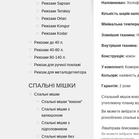
Наповнювач:
Холоф
Рюкзаки Sapsan
Рюкзаки Terskey
Кількість шарів на
Рюкзаки Orlan
Мінімальна темпера
Рюкзаки Kongur
Рюкзаки Kodar
Зовнішня тканина:
Н
Рюкзаки до 40 л.
Внутрішня тканина:
Рюкзаки 40-80 л.
Конструкція:
кокон
Рюкзаки 80-140 л.
Рюкзак для ручної поклажі
У комплекті:
Компрес
Рюкзак для металодетектора
Кольори:
наявність 
СПАЛЬНІ МІШКИ
Гарантія:
2 роки
Спальні мішки
Спальний мішок-коко
Спальні мішки "кокони"
утеплюючу планку взд
Спальні мішки з
Ви можете вибрати л
капюшоном
різнобічних спальні 
Спальні мішки з
Ліва/права блискавка
підголовником
Ви можете вибрати ліве
Спальні мішки без
спальні мішки разом.