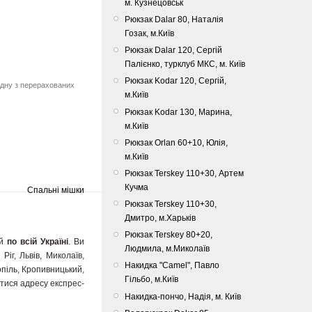
м. Кузнецовськ
Рюкзак Dalar 80, Наталія
Гозак, м.Київ
Рюкзак Dalar 120, Сергій
Палієнко, турклуб МКС, м. Київ
Рюкзак Kodar 120, Сергій,
одну з перерахованих
м.Київ
Рюкзак Kodar 130, Марина,
м.Київ
Рюкзак Orlan 60+10, Юлія,
м.Київ
Рюкзак Terskey 110+30, Артем
Кучма
Спальні мішки
Рюкзак Terskey 110+30,
Дмитро, м.Харьків
Рюкзак Terskey 80+20,
 й
по всій Україні
. Ви
Людмила, м.Миколаїв
іг, Львів, Миколаїв,
Накидка "Camel", Павло
опіль, Кропивницький,
Гільбо, м.Київ
натися адресу експрес-
Накидка-пончо, Надія, м. Київ