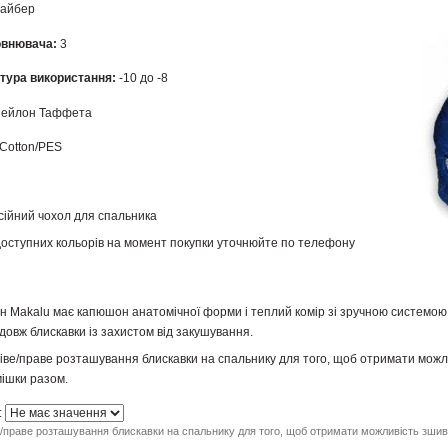
айбер
повнювача:
3
тура використання:
-10 до -8
ейлон Таффета
Соtton/PES
ійний чохол для спальника
доступних кольорів на момент покупки уточнюйте по телефону
н Makalu має капюшон анатомічної форми і теплий комір зі зручною системою 
овж блискавки із захистом від закушування.
іве/праве розташування блискавки на спальнику для того, щоб отримати можл
мішки разом.
:
/праве розташування блискавки на спальнику для того, щоб отримати можливість зшива