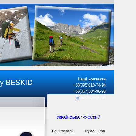
Наші контакти
ку BESKID
+38(095)010-74-94
+38(067)504-96-98
awolkow@i.ua
УКРАЇНСЬКА
/
РУССКИЙ
Ваші товари
Сума:
0 грн