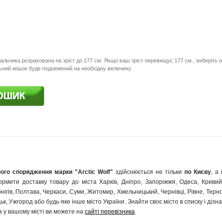
льника розрахована на зріст до 177 см. Якщо ваш зріст перевищує 177 см., виберіть 
льний мішок буде подовжений на необхідну величину.
ого спорядження марки "Arctic Wolf"
здійснюється не тільки
по Києву
, а
рмити доставку товару до міста Харків, Дніпро, Запоріжжя, Одеса, Кривий Р
нігів, Полтава, Черкаси, Суми, Житомир, Хмельницький, Чернівці, Рівне, Терн
ьк, Ужгород або будь-яке інше місто України. Знайти своє місто в списку і діз
 у вашому місті ви можете на
сайті перевізника
.