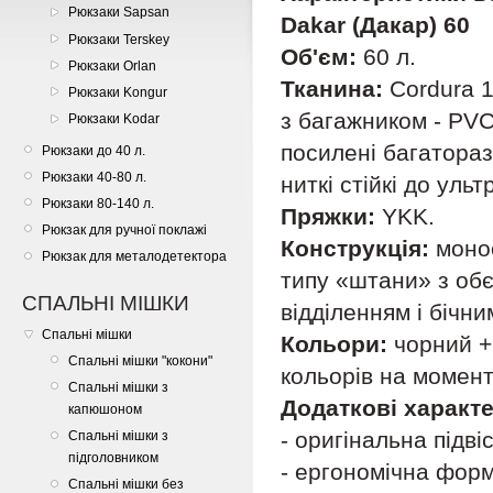
Рюкзаки Sapsan
Dakar (Дакар) 60
Рюкзаки Terskey
Об'єм:
60 л.
Рюкзаки Orlan
Тканина:
Cordura 1
Рюкзаки Kongur
з багажником - PVC
Рюкзаки Kodar
посилені багатора
Рюкзаки до 40 л.
Рюкзаки 40-80 л.
ниткі стійкі до уль
Рюкзаки 80-140 л.
Пряжки:
YKK.
Рюкзак для ручної поклажі
Конструкція:
моно
Рюкзак для металодетектора
типу «штани» з об
СПАЛЬНІ МІШКИ
відділенням і бічн
Спальні мішки
Кольори:
чорний +
Спальні мішки "кокони"
кольорів на момент
Спальні мішки з
Додаткові характ
капюшоном
- оригінальна підв
Спальні мішки з
підголовником
- ергономічна форм
Спальні мішки без