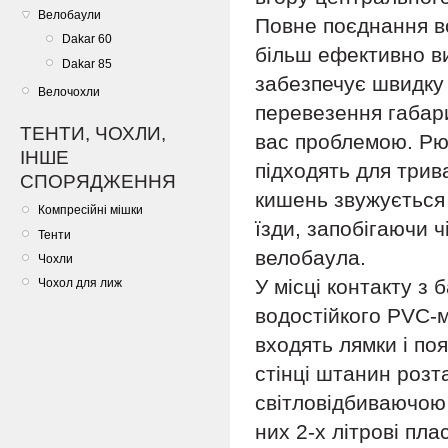
Велобаули
Повне поєднання вс
Dakar 60
більш ефективно ви
Dakar 85
забезпечує швидку 
Велочохли
перевезення габари
ТЕНТИ, ЧОХЛИ,
вас проблемою. Рюк
ІНШЕ
підходять для трив
СПОРЯДЖЕННЯ
кишень звужується 
Компресійні мішки
їзди, запобігаючи 
Тенти
велобаула.
Чохли
У місці контакту з
Чохол для лиж
водостійкого PVC-м
входять лямки і по
стінці штанин розт
світловідбиваючою 
них 2-х літрові пла