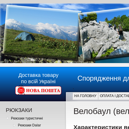
Доставка товару
Спорядження дл
по всій Україні
.
НА ГОЛОВНУ
ОПЛАТА І ДОСТА
Главная
Велобаул (вел
РЮКЗАКИ
Рюкзаки туристичні
Рюкзаки Dalar
Характеристики в