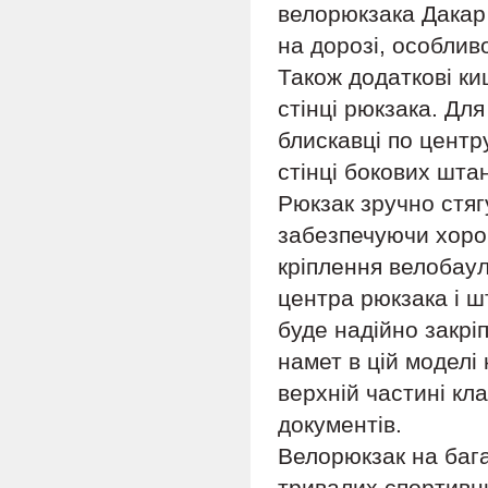
велорюкзака Дакар
на дорозі, особливо
Також додаткові ки
стінці рюкзака. Дл
блискавці по центр
стінці бокових шта
Рюкзак зручно стягу
забезпечуючи хоро
кріплення велобаул
центра рюкзака і ш
буде надійно закрі
намет в цій моделі
верхній частині кл
документів.
Велорюкзак на бага
тривалих спортивни