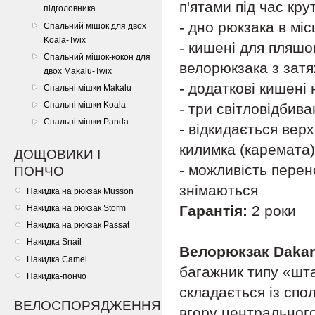
п'ятами під час кру
підголовника
- дно рюкзака в мі
Спальний мішок для двох
Koala-Twix
- кишені для пляшо
Спальний мішок-кокон для
велорюкзака з зат
двох Makalu-Twix
- додаткові кишені 
Спальні мішки Makalu
Спальні мішки Koala
- три світловідбив
Спальні мішки Panda
- відкидається вер
килимка (каремата
ДОЩОВИКИ І
- можливість перен
ПОНЧО
знімаються
Накидка на рюкзак Musson
Гарантія:
2 роки
Накидка на рюкзак Storm
Накидка на рюкзак Passat
Накидка Snail
Велорюкзак Dakar
Накидка Camel
багажник типу «шта
Накидка-пончо
складається із спо
ВЕЛОСПОРЯДЖЕННЯ
вгору центрального