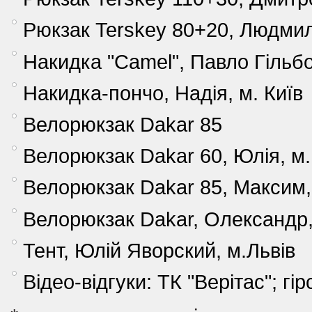
Рюкзак Terskey 80+20, Людмил
Накидка "Camel", Павло Гільбо
Накидка-пончо, Надія, м. Київ
Велорюкзак Dakar 85
Велорюкзак Dakar 60, Юлія, м.
Bелорюкзак Dakar 85, Максим,
Велорюкзак Dakar, Олександр,
Тент, Юлій Яворский, м.Львів
Відео-відгуки: ТК "Верітас"; г