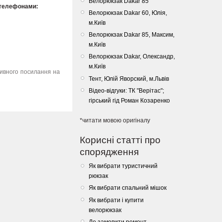
Велорюкзак Dakar 85
 телефонами:
Велорюкзак Dakar 60, Юлія,
м.Київ
Bелорюкзак Dakar 85, Максим,
м.Київ
Велорюкзак Dakar, Олександр,
м.Київ
тивного посилання на
Тент, Юлій Яворский, м.Львів
Відео-відгуки: ТК "Верітас";
гірський гід Роман Козаренко
*читати мовою оригіналу
Корисні статті про
спорядження
Як вибрати туристичний
рюкзак
Як вибрати спальний мішок
Як вибрати і купити
велорюкзак
Де замовити ремонт