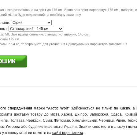
льника розрахована на зріст до 175 см. Якщо ваш зріст перевищує 175 см., виберіть 
льний мішок буде подовжений на необхідну величину.
анини:
ішка:
до 50, Вам підійде спальник стандартної ширини, 145 см.
рокий 175 см.
більше 54-го, телефонуйте для уточнення індивідуальних параметрів замовлення
ого спорядження марки "Arctic Wolf"
здійснюється не тільки
по Києву
, а
рмити доставку товару до міста Харків, Дніпро, Запоріжжя, Одеса, Кривий Р
нігів, Полтава, Черкаси, Суми, Житомир, Хмельницький, Чернівці, Рівне, Терн
ьк, Ужгород або будь-яке інше місто України. Знайти своє місто в списку і діз
 у вашому місті ви можете на
сайті перевізника
.