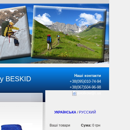
Наші контакти
ку BESKID
+38(095)010-74-94
+38(067)504-96-98
awolkow@i.ua
УКРАЇНСЬКА
/
РУССКИЙ
Ваші товари
Сума:
0 грн