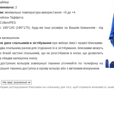
айбер
повнювача:
2
им:
мінімальна температура використання: +0 до +4
ейлон Таффета
Соtton/PES
р:
190*145 (190*175), будь-які інші розміри за Вашим бажанням - під
 з капюшоном
ня двох спальників в зістібування
при виборі лівої і правої блискавки.
ва спальника разом для з'єднання їх в зістібування, блискавки можуть
о бічній частині спальників, що не розстібаючи в ногах, що дозволить
і обидва капюшона знизу.
 доступних кольорів зовнішньої тканини уточнюйте по телефону на
рішня тканина доступна в сірому кольорі або з квітковим візерунком.
:
/праве розташування блискавки на спальнику для того, щоб отримати можливість зшива