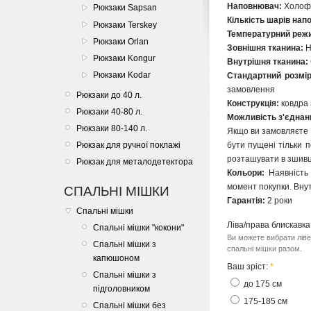
Наповнювач:
Холоф
Рюкзаки Sapsan
Кількість шарів на
Рюкзаки Terskey
Температурний реж
Рюкзаки Orlan
Зовнішня тканина:
Н
Рюкзаки Kongur
Внутрішня тканина:
Рюкзаки Kodar
Стандартний розмі
замовлення
Рюкзаки до 40 л.
Конструкція:
ковдра
Рюкзаки 40-80 л.
Можливість з'єднан
Рюкзаки 80-140 л.
Якщо ви замовляєте д
Рюкзак для ручної поклажі
бути пущені тільки п
розташувати в зшивц
Рюкзак для металодетектора
Кольори:
Наявність
момент покупки. Внут
СПАЛЬНІ МІШКИ
Гарантія:
2 роки
Спальні мішки
Ліва/права блискавка
Спальні мішки "кокони"
Ви можете вибрати ліве
Спальні мішки з
спальні мішки разом.
капюшоном
Ваш зріст:
*
Спальні мішки з
до 175 см
підголовником
175-185 см
Спальні мішки без