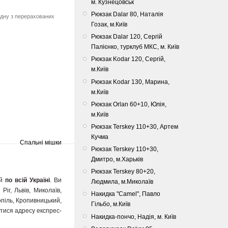
м. Кузнецовськ
Рюкзак Dalar 80, Наталія
одну з перерахованих
Гозак, м.Київ
Рюкзак Dalar 120, Сергій
Палієнко, турклуб МКС, м. Київ
Рюкзак Kodar 120, Сергій,
м.Київ
Рюкзак Kodar 130, Марина,
м.Київ
Рюкзак Orlan 60+10, Юлія,
м.Київ
Рюкзак Terskey 110+30, Артем
Кучма
Спальні мішки
Рюкзак Terskey 110+30,
Дмитро, м.Харьків
Рюкзак Terskey 80+20,
 й
по всій Україні
. Ви
Людмила, м.Миколаїв
іг, Львів, Миколаїв,
Накидка "Camel", Павло
опіль, Кропивницький,
Гільбо, м.Київ
натися адресу експрес-
Накидка-пончо, Надія, м. Київ