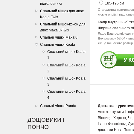
185-195 см
підголовника
Стандартна довжина спа
Спальний мішок для двох
нижче опцій, і ваш спа
Koala-Twix
Колір внутрішньої тк
Спальний мішок-кокон для
Ширина спального м
двох Makalu-Twix
Якщо Ваш розмір одягу 
Спальні мішки Makalu
Для розміру 52-54 - ши
Якщо ви носите розмір 
Спальні мішки Koala
Спальний мішок Koala
1
Спальний мішок Koala
2
Спальний мішок Koala
3
Спальний мішок Koala
4
Доставка туристичн
Спальні мішки Panda
можете купити і офо
Вінниця, Херсон, Чер
ДОЩОВИКИ І
Івано-Франківськ, Луц
ПОНЧО
доставки Нова Пошта