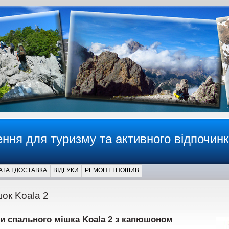
ння для туризму та активного відпочин
ТА І ДОСТАВКА
ВІДГУКИ
РЕМОНТ І ПОШИВ
ок Koala 2
и спального мішка Koala 2 з капюшоном