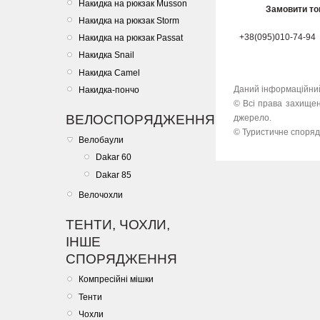
Накидка на рюкзак Musson
Замовити то
Накидка на рюкзак Storm
+38(095)010-74-94
Накидка на рюкзак Passat
Накидка Snail
Накидка Camel
Даний інформаційний
Накидка-пончо
© Всі права захищен
ВЕЛОСПОРЯДЖЕННЯ
джерело.
© Туристичне спорядж
Велобаули
Dakar 60
Dakar 85
Велочохли
ТЕНТИ, ЧОХЛИ,
ІНШЕ
СПОРЯДЖЕННЯ
Компресійні мішки
Тенти
Чохли