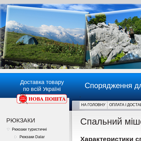
Доставка товару
Спорядження дл
по всій Україні
.
НА ГОЛОВНУ
ОПЛАТА І ДОСТА
Главная
Спальний міш
РЮКЗАКИ
Рюкзаки туристичні
Рюкзаки Dalar
Характеристики с