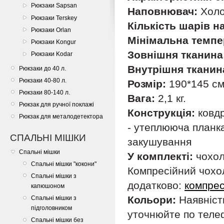
Рюкзаки Sapsan
Наповнювач:
Хол
Рюкзаки Terskey
Кількість шарів 
Рюкзаки Orlan
Мінімальна темпе
Рюкзаки Kongur
Зовнішня тканина
Рюкзаки Kodar
Внутрішня тканин
Рюкзаки до 40 л.
Рюкзаки 40-80 л.
Розмір:
190*145 см
Рюкзаки 80-140 л.
Вага:
2,1 кг.
Рюкзак для ручної поклажі
Конструкція:
ковд
Рюкзак для металодетектора
- утеплююча планка
СПАЛЬНІ МІШКИ
закушування
Спальні мішки
У комплекті:
чохол
Спальні мішки "кокони"
Компресійний чохо
Спальні мішки з
додатково:
компрес
капюшоном
Кольори:
Наявніст
Спальні мішки з
підголовником
уточнюйте по теле
Спальні мішки без