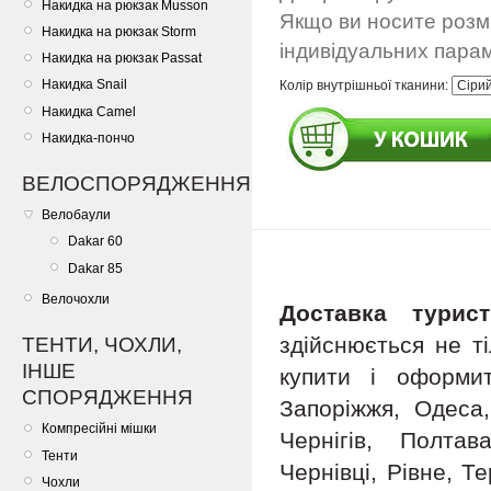
Накидка на рюкзак Musson
Якщо ви носите розм
Накидка на рюкзак Storm
індивідуальних пара
Накидка на рюкзак Passat
Накидка Snail
Колір внутрішньої тканини:
Накидка Camel
Накидка-пончо
ВЕЛОСПОРЯДЖЕННЯ
Велобаули
Dakar 60
Dakar 85
Велочохли
Доставка турис
здійснюється не т
ТЕНТИ, ЧОХЛИ,
ІНШЕ
купити і оформит
СПОРЯДЖЕННЯ
Запоріжжя, Одеса,
Компресійні мішки
Чернігів, Полта
Тенти
Чернівці, Рівне, Т
Чохли