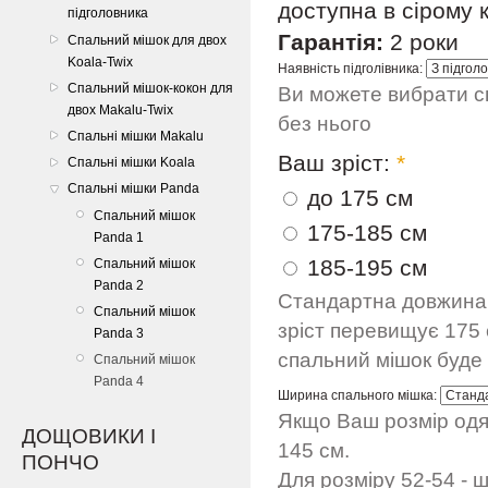
доступна в сірому к
підголовника
Гарантія:
2 роки
Спальний мішок для двох
Koala-Twix
Наявність підголівника:
Спальний мішок-кокон для
Ви можете вибрати с
двох Makalu-Twix
без нього
Спальні мішки Makalu
Ваш зріст:
*
Спальні мішки Koala
Спальні мішки Panda
до 175 см
Спальний мішок
175-185 см
Panda 1
185-195 см
Спальний мішок
Panda 2
Стандартна довжина 
Спальний мішок
зріст перевищує 175 
Panda 3
спальний мішок буде
Спальний мішок
Panda 4
Ширина спального мішка:
Якщо Ваш розмір одяг
ДОЩОВИКИ І
145 см.
ПОНЧО
Для розміру 52-54 - 